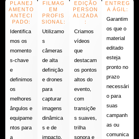
PLANEJ
FILMAG
EDIÇÃO
ENTREG
AMENTO
EM
PERSON
A ÁGIL:
ANTECI
PROFIS
ALIZADA
Garantim
PADO:
SIONAL:
:
os que o
Identifica
Utilizamo
Criamos
material
mos os
s
vídeos
editado
momento
câmeras
que
esteja
s-chave
de alta
destacam
pronto no
e
definição
os pontos
prazo
definimos
e drones
altos do
necessári
os
para
evento,
o para
melhores
capturar
com
suas
ângulos e
imagens
transiçõe
campanh
equipame
dinâmica
s suaves,
as ou
ntos para
s e de
trilha
comunica
a
impacto.
sonora e