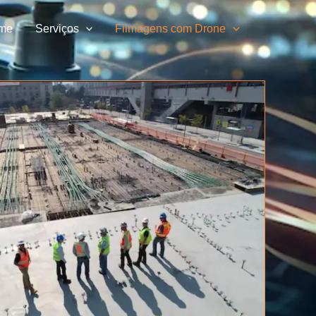
me
Serviços
Filmagens com Drone