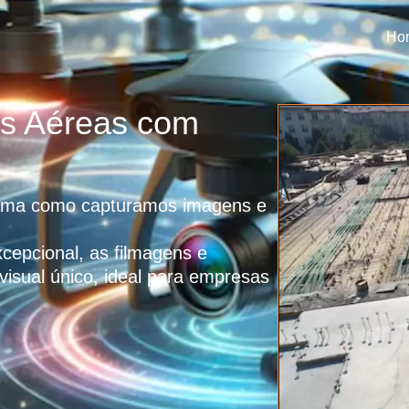
Ho
as Aéreas com
forma como capturamos imagens e
cepcional, as filmagens e
visual único, ideal para empresas